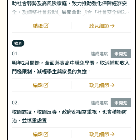
助社會弱勢及高風險家庭，致力推動強化保障經濟安
展開全部
全，及調整社會救助體系，並且結合「社會安全網2.
0」常軌化，共同守護民眾的基本生活，協助弱勢家庭
編輯
政見細節
的孩子與青年，可以自我實現，追求人生的夢想，一
起成為溫暖台灣的力量。
教育
01.
達成進度
未開始
明年2月開始，全面落實高中職免學費，取消補助收入
門檻限制，減輕學生與家長的負擔。
編輯
政見細節
02.
達成進度
未開始
校園霸凌，校園反毒，政府都相當重視，也會積極防
治、並慎重處置。
編輯
政見細節