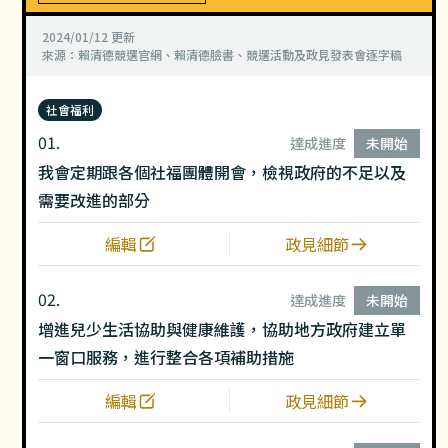
2024/01/12
更新
來源：
賴清德競選官網
賴清德臉書
競選活動及政見發表會逐字稿
社會福利
01.
達成進度
未開始
我會定期跟各個社福團體開會，檢視政府的不足以及
需要改進的部分
編輯
政見細節
02.
達成進度
未開始
增進兒少生活協助與健康維護，協助地方政府建立單
一窗口服務，進行整合各項補助措施
編輯
政見細節