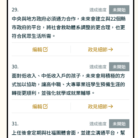
灣每個人的基本生活可以受到社會一定的支持與保
29.
達成進度
未開始
障。
中央與地方政府必須通力合作，未來會建立與22個縣
市政府的平台，將社會救助體系調整的更合理，也更
符合民眾生活所需。
編輯
政見細節
30.
達成進度
未開始
面對低收入、中低收入戶的孩子，未來會用積極的方
式加以協助，讓高中職、大專畢業班學生預備生涯的
轉銜更順利，並強化就學或就業輔導。
編輯
政見細節
31.
達成進度
未開始
上任後會定期與社福團體會面，並建立溝通平台，幫