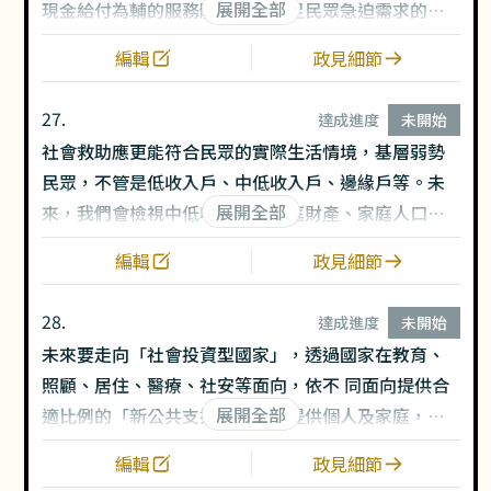
展開全部
現金給付為輔的服務體制，以滿足民眾急迫需求的基
本生活所需。
編輯
政見細節
27.
達成進度
未開始
社會救助應更能符合民眾的實際生活情境，基層弱勢
民眾，不管是低收入戶、中低收入戶、邊緣戶等。未
展開全部
來，我們會檢視中低收入戶的家庭財產、家庭人口、
工作收入、無工作能力等計算標準，檢討虛擬收入，
編輯
政見細節
避免無法真實反映貧窮人口的生活現況。
28.
達成進度
未開始
未來要走向「社會投資型國家」，透過國家在教育、
照顧、居住、醫療、社安等面向，依不 同面向提供合
展開全部
適比例的「新公共支持體系」，提供個人及家庭，多
元、可負擔、優質、普及、全生命週期的公共/準公共
編輯
政見細節
服務，讓即使每個人的經濟收入不一樣，但未來在台