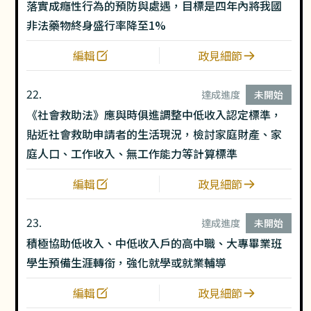
落實成癮性行為的預防與處遇，目標是四年內將我國
非法藥物終身盛行率降至1%
編輯
政見細節
22.
達成進度
未開始
《社會救助法》應與時俱進調整中低收入認定標準，
貼近社會救助申請者的生活現況，檢討家庭財產、家
庭人口、工作收入、無工作能力等計算標準
編輯
政見細節
23.
達成進度
未開始
積極協助低收入、中低收入戶的高中職、大專畢業班
學生預備生涯轉銜，強化就學或就業輔導
編輯
政見細節